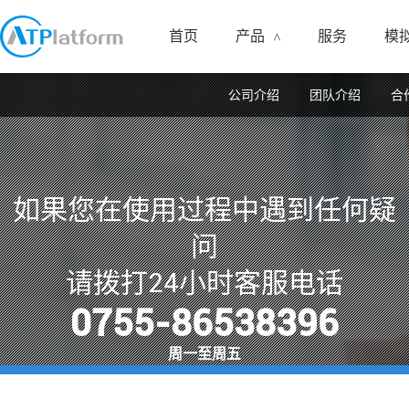
首页
产品
服务
模
<
公司介绍
团队介绍
合
如果您在使用过程中遇到任何疑
问
请拨打24小时客服电话
0755-86538396
周一至周五