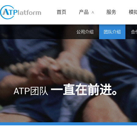
首页
产品
服务
模
<
公司介绍
团队介绍
合
一直在前进。
ATP团队