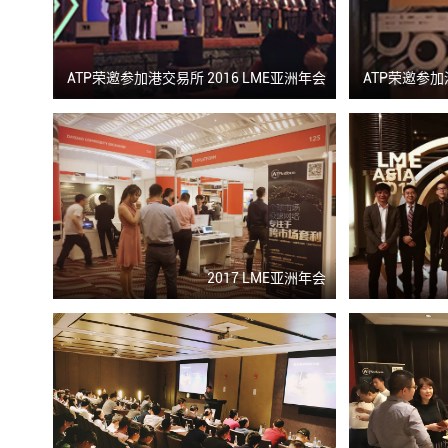
ATP荣邀参加港交易所 2016 LME亚洲年会
ATP荣邀参加
2017 LME亚洲年会